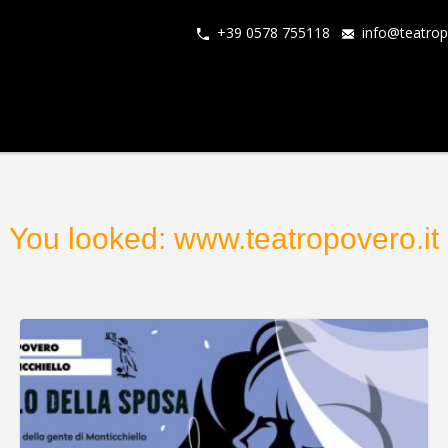
+39 0578 755118
info@teatrop
You looked: www.teatropovero.it