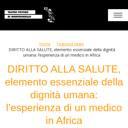
Chi siamo
Home
Featured news
DIRITTO ALLA SALUTE, elemento essenziale della dignità
Holiday
umana: l’esperienza di un medico in Africa
Contacts – How to get
DIRITTO ALLA SALUTE,
elemento essenziale della
dignità umana:
l’esperienza di un medico
in Africa