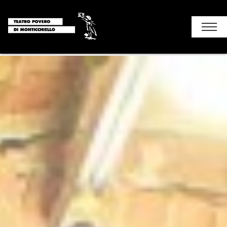
Chi siamo
Stagione
I luoghi del teatro
Soggiorni e attività
Monticchiello
Contatti