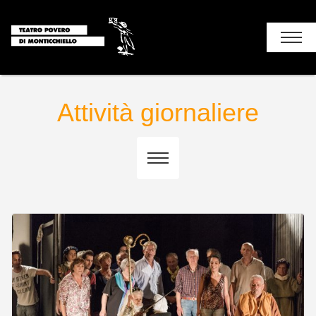
Chi siamo
Attività giornaliere
Stagione
I luoghi del teatro
Soggiorni e attività
Tutti
Attività giornaliere
Attività giornaliere
Vacanze soggiorno con pernottamento
Vacanze soggiorno con pernottamento
Monticchiello