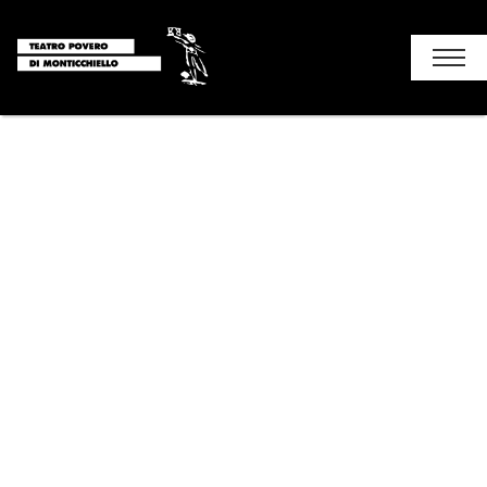
Chi siamo
Stagione
I luoghi del teatro
Soggiorni e attività
Monticchiello
Contatti
Prenotazione