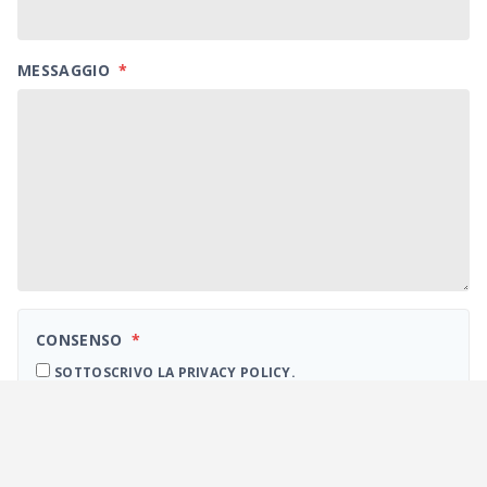
MESSAGGIO
*
CONSENSO
*
SOTTOSCRIVO LA PRIVACY POLICY.
Ho letto l'informativa sulla
Privacy
resa ai sensi degli art. 13-14 del
GDPR (general data protection regulation) 2016/679 e acconsento
al trattamento dei miei dati personali per l’invio di newsletter
periodiche via mail.