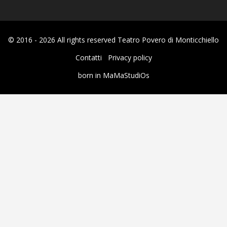
© 2016 - 2026 All rights reserved Teatro Povero di Monticchiello
Contatti
Privacy policy
born in
MaMaStudiOs