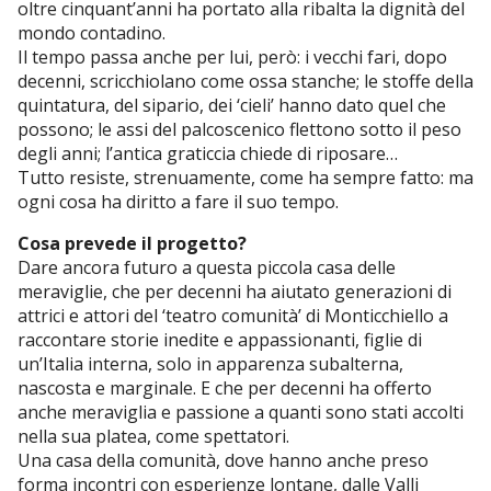
oltre cinquant’anni ha portato alla ribalta la dignità del
mondo contadino.
Il tempo passa anche per lui, però: i vecchi fari, dopo
decenni, scricchiolano come ossa stanche; le stoffe della
quintatura, del sipario, dei ‘cieli’ hanno dato quel che
possono; le assi del palcoscenico flettono sotto il peso
degli anni; l’antica graticcia chiede di riposare…
Tutto resiste, strenuamente, come ha sempre fatto: ma
ogni cosa ha diritto a fare il suo tempo.
Cosa prevede il progetto?
Dare ancora futuro a questa piccola casa delle
meraviglie, che per decenni ha aiutato generazioni di
attrici e attori del ‘teatro comunità’ di Monticchiello a
raccontare storie inedite e appassionanti, figlie di
un’Italia interna, solo in apparenza subalterna,
nascosta e marginale. E che per decenni ha offerto
anche meraviglia e passione a quanti sono stati accolti
nella sua platea, come spettatori.
Una casa della comunità, dove hanno anche preso
forma incontri con esperienze lontane, dalle Valli