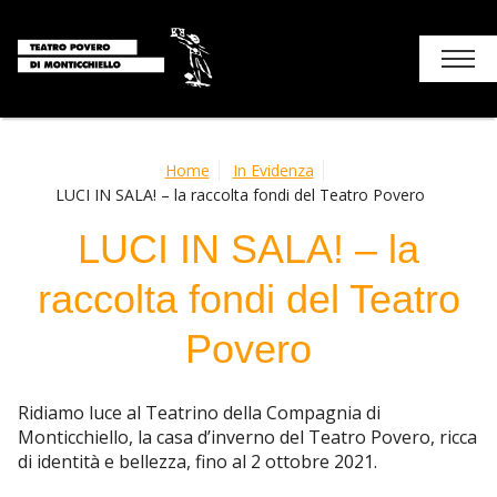
Chi siamo
Home
In Evidenza
LUCI IN SALA! – la raccolta fondi del Teatro Povero
Stagione
LUCI IN SALA! – la
I luoghi del teatro
raccolta fondi del Teatro
Soggiorni e attività
Povero
Monticchiello
Ridiamo luce al Teatrino della Compagnia di
Contatti
Monticchiello, la casa d’inverno del Teatro Povero, ricca
di identità e bellezza, fino al 2 ottobre 2021.