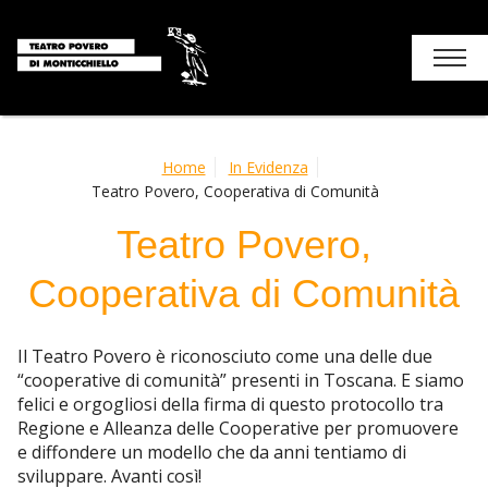
Chi siamo
Home
In Evidenza
Teatro Povero, Cooperativa di Comunità
Stagione
Teatro Povero,
I luoghi del teatro
Cooperativa di Comunità
Soggiorni e attività
Il Teatro Povero è riconosciuto come una delle due
Monticchiello
“cooperative di comunità” presenti in Toscana. E siamo
felici e orgogliosi della firma di questo protocollo tra
Contatti
Regione e Alleanza delle Cooperative per promuovere
e diffondere un modello che da anni tentiamo di
sviluppare. Avanti così!