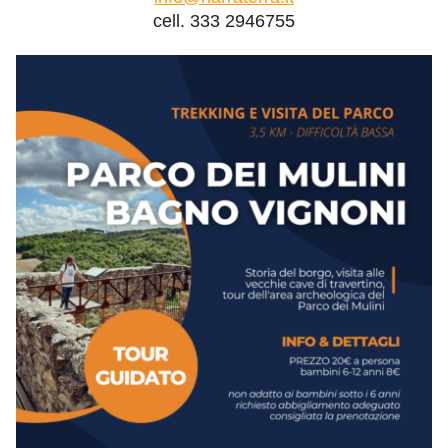
cell. 333 2946755