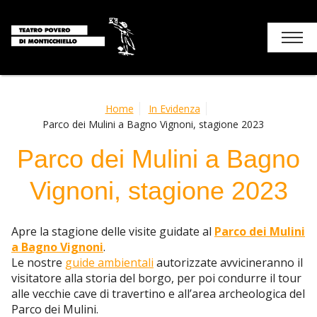
Chi siamo
Home
In Evidenza
Parco dei Mulini a Bagno Vignoni, stagione 2023
Stagione
Parco dei Mulini a Bagno
I luoghi del teatro
Vignoni, stagione 2023
Soggiorni e attività
Apre la stagione delle visite guidate al
Parco dei Mulini
Monticchiello
a Bagno Vignoni
.
Le nostre
guide ambientali
autorizzate avvicineranno il
Contatti
visitatore alla storia del borgo, per poi condurre il tour
alle vecchie cave di travertino e all’area archeologica del
Parco dei Mulini.