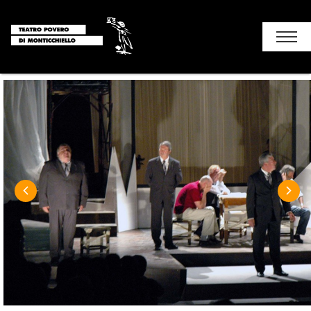
Chi siamo
Stagione
I luoghi del teatro
Soggiorni e attività
Monticchiello
Contatti
+