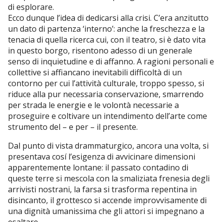
di esplorare.
Ecco dunque l’idea di dedicarsi alla crisi. C’era anzitutto
un dato di partenza ‘interno’: anche la freschezza e la
tenacia di quella ricerca cui, con il teatro, si è dato vita
in questo borgo, risentono adesso di un generale
senso di inquietudine e di affanno. A ragioni personali e
collettive si affiancano inevitabili difficoltà di un
contorno per cui l’attività culturale, troppo spesso, si
riduce alla pur necessaria conservazione, smarrendo
per strada le energie e le volontà necessarie a
proseguire e coltivare un intendimento dell’arte come
strumento del – e per – il presente.
Dal punto di vista drammaturgico, ancora una volta, si
presentava cosí l’esigenza di avvicinare dimensioni
apparentemente lontane: il passato contadino di
queste terre si mescola con la smaliziata frenesia degli
arrivisti nostrani, la farsa si trasforma repentina in
disincanto, il grottesco si accende improvvisamente di
una dignità umanissima che gli attori si impegnano a
esaltare.