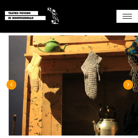
Chi siamo
Stagione
I luoghi del teatro
Soggiorni e attività
Monticchiello
Contatti