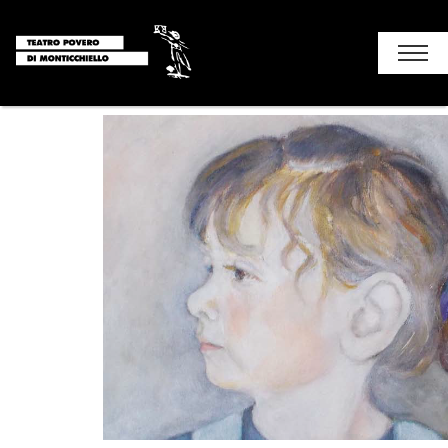
Chi siamo
Stagione
I luoghi del teatro
Soggiorni e attività
Monticchiello
Contatti