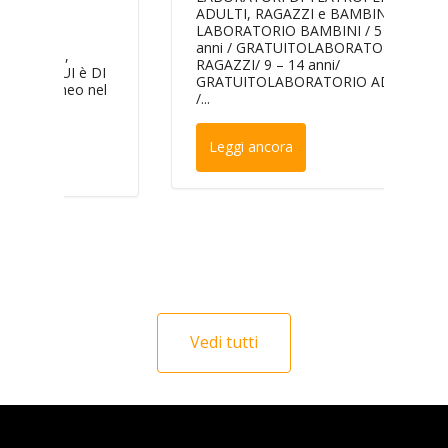
ADULTI, RAGAZZI e BAMBINI
ac
LABORATORIO BAMBINI / 5 – 8
I
anni / GRATUITOLABORATORIO
RAGAZZI/ 9 – 14 anni/
/ c
 DI
GRATUITOLABORATORIO ADULTI
VA
nel
/...
SE
BE
201
Leggi ancora
20:
Bro
PRI
L
Vedi tutti