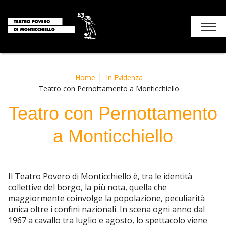
Chi siamo
Home
In Evidenza
Teatro con Pernottamento a Monticchiello
Stagione
Teatro con Pernottamento
I luoghi del teatro
a Monticchiello
Soggiorni e attività
Monticchiello
Il Teatro Povero di Monticchiello è, tra le identità
collettive del borgo, la più nota, quella che
Contatti
maggiormente coinvolge la popolazione, peculiarità
unica oltre i confini nazionali. In scena ogni anno dal
1967 a cavallo tra luglio e agosto, lo spettacolo viene