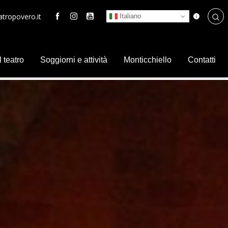
tropovero.it
Italiano
l teatro
Soggiorni e attività
Monticchiello
Contatti