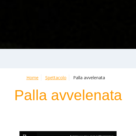
+
Home
Spettacolo
Palla avvelenata
Palla avvelenata