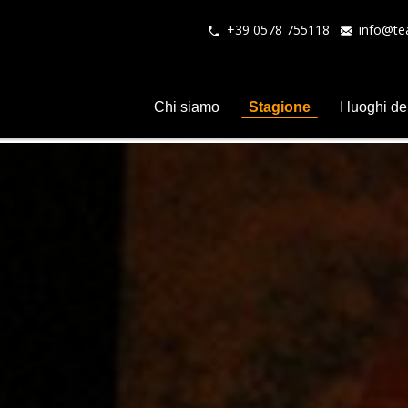
+39 0578 755118
info@tea
Chi siamo
Stagione
I luoghi de